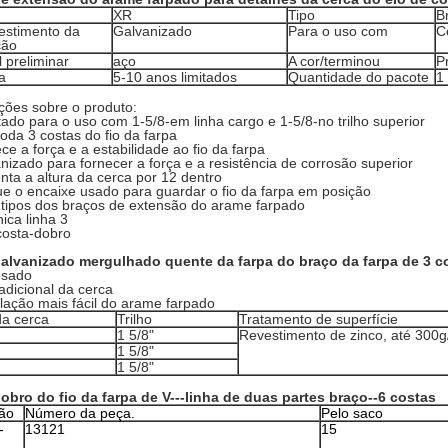
XR
Tipo
B
estimento da
Galvanizado
Para o uso com
C
ção
l preliminar
aço
A cor/terminou
P
a
5-10 anos limitados
Quantidade do pacote
1
ções sobre o produto:
tado para o uso com 1-5/8-em linha cargo e 1-5/8-no trilho superior
da 3 costas do fio da farpa
ce a força e a estabilidade ao fio da farpa
nizado para fornecer a força e a resistência de corrosão superior
ta a altura da cerca por 12 dentro
e o encaixe usado para guardar o fio da farpa em posição
 tipos dos braços de extensão do arame farpado
ica linha 3
 costa-dobro
alvanizado mergulhado quente da farpa do braço da farpa de 3 c
esado
 adicional da cerca
alação mais fácil do arame farpado
a cerca
Trilho
Tratamento de superfície
1 5/8"
Revestimento de zinco, até 300
1 5/8"
1 5/8"
obro do fio da farpa de V---linha de duas partes braço--6 costas
ão
Número da peça.
Pelo saco
-
13121
15