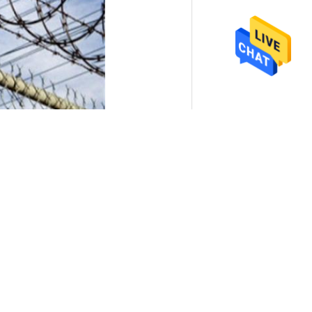
,
a cerca do elo de corrente
iretamente para nós