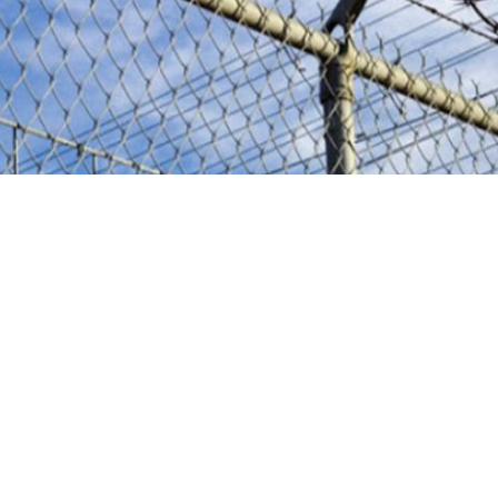
,
a:
braço do fio da farpa para a cerca do elo de corrente
braços do arame farpado d
extensão da cerca do elo de corrente
cto
Envie sua pergunta d
G XI RUN METAL MESH CO.,LTD
de Contato:
Karen
e:
+86 13313183108
133-1318-3108