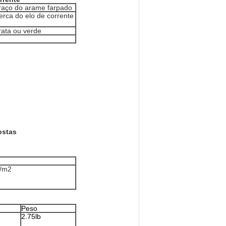
raço do arame farpado
erca do elo de corrente
rata ou verde
ostas
g/m2
Peso
2.75lb