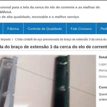
ssional para a tela da cerca do elo de corrente e as malhas de
&Metal.
 de alta qualidade, resonable e o melhor serviço
Fábrica
Controle de Qualidade
Fale Conosco
Ped
 farpado
Costa costa/6 de aço pressionada do braço de extensão 3 da cerca do
a do braço de extensão 3 da cerca do elo de corren
Deta
Lugar
Marca
Númer
Cond
Quant
ordem