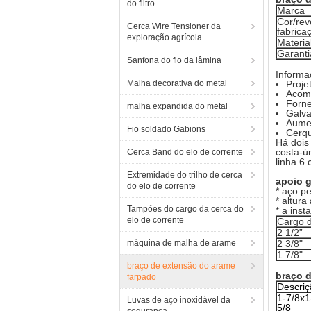
do filtro
Marca
Cor/rev
Cerca Wire Tensioner da
fabrica
exploração agrícola
Materia
Garanti
Sanfona do fio da lâmina
Informa
Malha decorativa do metal
Proje
Acomo
Forne
malha expandida do metal
Galva
Aumen
Fio soldado Gabions
Cerqu
Há dois
costa-ún
Cerca Band do elo de corrente
linha 6
Extremidade do trilho de cerca
apoio g
do elo de corrente
* aço p
* altura
Tampões do cargo da cerca do
* a inst
elo de corrente
Cargo d
2 1/2”
máquina de malha de arame
2 3/8"
1 7/8"
braço de extensão do arame
braço d
farpado
Descriç
1-7/8x1
Luvas de aço inoxidável da
5/8