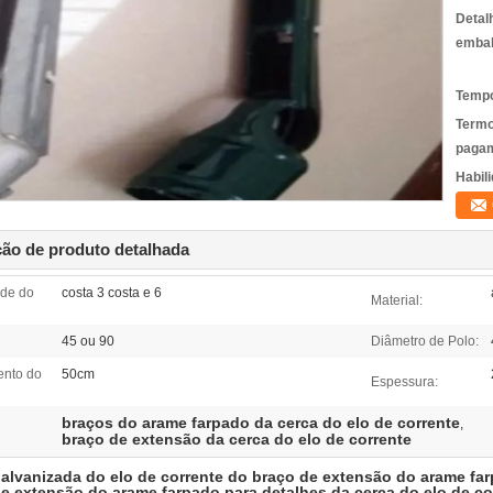
Detal
emba
Tempo
Termo
pagam
Habili
ção de produto detalhada
de do
costa 3 costa e 6
Material:
45 ou 90
Diâmetro de Polo:
nto do
50cm
Espessura:
braços do arame farpado da cerca do elo de corrente
,
braço de extensão da cerca do elo de corrente
alvanizada do elo de corrente do braço de extensão do arame fa
e extensão do arame farpado para detalhes da cerca do elo de co