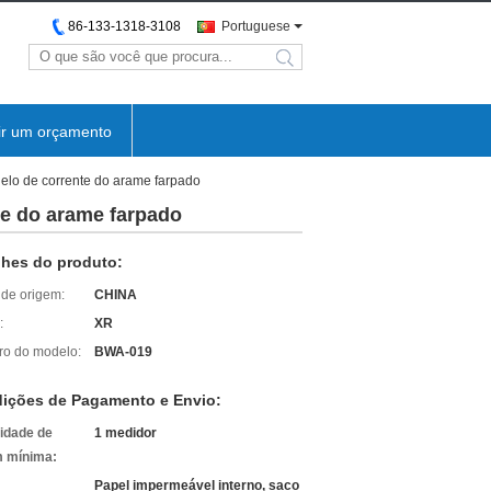
86-133-1318-3108
Portuguese
search
ir um orçamento
 elo de corrente do arame farpado
te do arame farpado
lhes do produto:
 de origem:
CHINA
:
XR
o do modelo:
BWA-019
ições de Pagamento e Envio:
idade de
1 medidor
 mínima:
Papel impermeável interno, saco