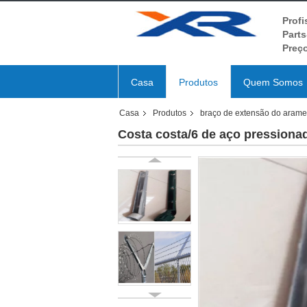
Profi
Parts
Preço
Casa
Produtos
Quem Somos
Casa
Produtos
braço de extensão do arame
Costa costa/6 de aço pressionad