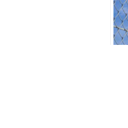
etiquet
braço de 
Conta
AN PIN
Pessoa 
Telefon
Fax:
86-