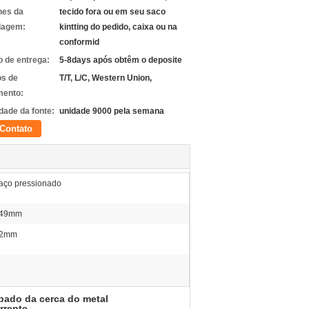
hes da
tecido fora ou em seu saco
lagem:
kintting do pedido, caixa ou na
conformid
 de entrega:
5-8days após obtêm o deposite
s de
T/T, L/C, Western Union,
ento:
dade da fonte:
unidade 9000 pela semana
Contato
aço pressionado
49mm
2mm
rpado da cerca do metal
rrente