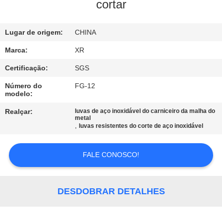
CONTROLE
cortar
DA
Lugar de origem:
CHINA
QUALIDADE
Marca:
XR
CONTACTE-
Certificação:
SGS
NOS
Número do
FG-12
modelo:
PEÇA
Realçar:
luvas de aço inoxidável do carniceiro da malha do
metal
,
luvas resistentes do corte de aço inoxidável
UMAS
CITAÇÕES
FALE CONOSCO!
MAPA
DESDOBRAR DETALHES
DO
SITE