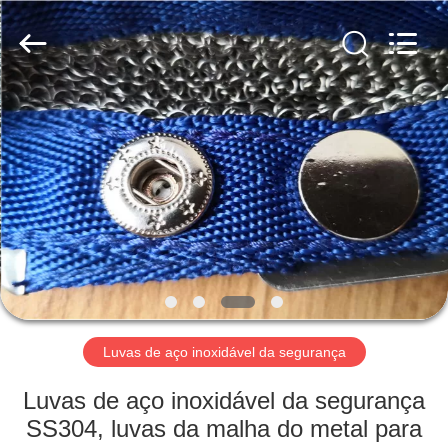
2026
AN
PING
XI
RUN
METAL
MESH
CO.,LTD.
CASA
All
Rights
Reserved.
PRODUTOS
SOBRE
NÓS
EXCURSÃO
DA
Luvas de aço inoxidável da segurança
FÁBRICA
Luvas de aço inoxidável da segurança
SS304, luvas da malha do metal para