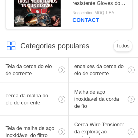
resistente Gloves dos
dedos da malha 5 do
Negociation MOQ:1 EA
metal da segurança
CONTACT
Categorias populares
Todos
Tela da cerca do elo
encaixes da cerca do
de corrente
elo de corrente
Malha de aço
cerca da malha do
inoxidável da corda
elo de corrente
de fio
Cerca Wire Tensioner
Tela de malha de aço
da exploração
inoxidável do filtro