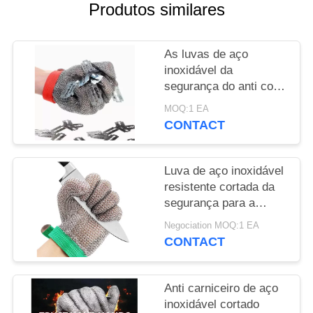
Produtos similares
PRIVACY
POLICY
As luvas de aço
inoxidável da
segurança do anti corte
prendem o metal Mesh
MOQ:1 EA
Cut Resistant
CONTACT
Breathable
Luva de aço inoxidável
resistente cortada da
segurança para a
transformação de
Negociation MOQ:1 EA
produtos alimentares
CONTACT
da carne
Anti carniceiro de aço
inoxidável cortado