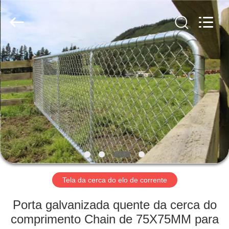
2025
AN
PING
XI
RUN
METAL
MESH
CO.,LTD.
CASA
All
Rights
Reserved.
PRODUTOS
SOBRE
NÓS
EXCURSÃO
DA
Tela da cerca do elo de corrente
FÁBRICA
Porta galvanizada quente da cerca do
comprimento Chain de 75X75MM para