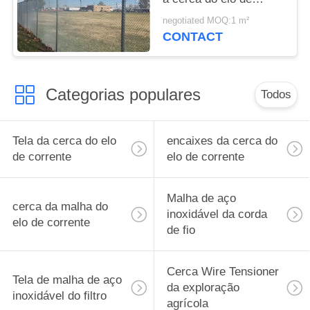
corrente do campo de
negotiated MOQ:1 m²
tênis
CONTACT
Categorias populares
Todos
Tela da cerca do elo
encaixes da cerca do
de corrente
elo de corrente
Malha de aço
cerca da malha do
inoxidável da corda
elo de corrente
de fio
Cerca Wire Tensioner
Tela de malha de aço
da exploração
inoxidável do filtro
agrícola