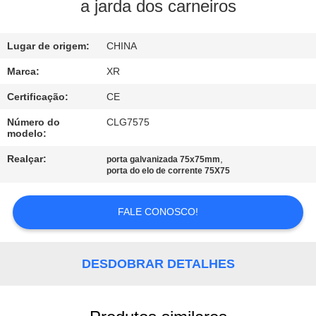
CONTROLE
a jarda dos carneiros
DA
Lugar de origem:
CHINA
QUALIDADE
Marca:
XR
CONTACTE-
Certificação:
CE
NOS
Número do
CLG7575
modelo:
PEÇA
Realçar:
,
porta galvanizada 75x75mm
porta do elo de corrente 75X75
UMAS
CITAÇÕES
FALE CONOSCO!
MAPA
DESDOBRAR DETALHES
DO
SITE