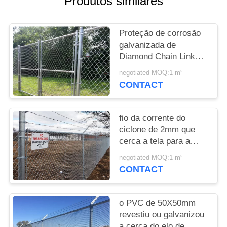
Produtos similares
PRIVACY
Proteção de corrosão
POLICY
galvanizada de
Diamond Chain Link
Fence do fio de 2-3mm
negotiated MOQ:1 m²
CONTACT
fio da corrente do
ciclone de 2mm que
cerca a tela para a
prova de Diamond
negotiated MOQ:1 m²
Steel Fence Panel
CONTACT
Wear da exploração
agrícola
o PVC de 50X50mm
revestiu ou galvanizou
a cerca do elo de