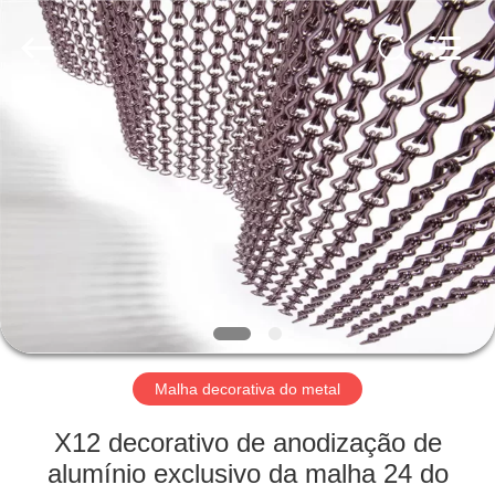
2025
AN
PING
XI
RUN
METAL
MESH
CO.,LTD.
CASA
All
Rights
Reserved.
PRODUTOS
SOBRE
NÓS
EXCURSÃO
DA
Malha decorativa do metal
FÁBRICA
X12 decorativo de anodização de
alumínio exclusivo da malha 24 do