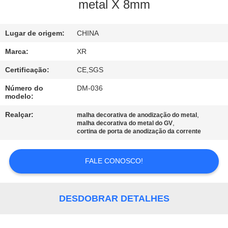
CONTROLE
metal X 8mm
DA
Lugar de origem:
CHINA
QUALIDADE
Marca:
XR
CONTACTE-
Certificação:
CE,SGS
NOS
Número do
DM-036
modelo:
PEÇA
Realçar:
,
malha decorativa de anodização do metal
,
malha decorativa do metal do GV
UMAS
cortina de porta de anodização da corrente
CITAÇÕES
FALE CONOSCO!
MAPA
DO
DESDOBRAR DETALHES
SITE