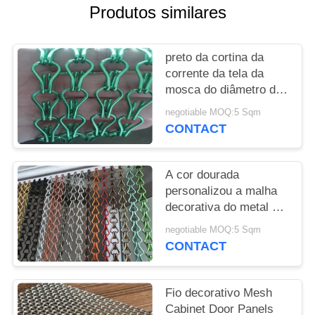
Produtos similares
PRIVACY
POLICY
preto da cortina da
corrente da tela da
mosca do diâmetro de
fio de 1.6mm/cor verde
negotiable MOQ:5 Sqm
CONTACT
A cor dourada
personalizou a malha
decorativa do metal da
tela da mosca do elo
negotiable MOQ:5 Sqm
de corrente do furo de
CONTACT
9mm
Fio decorativo Mesh
Cabinet Door Panels