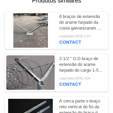
Produtos similares
PRIVACY
6 braços de extensão
POLICY
do arame farpado da
costa galvanizaram a
prova gravura em àgua
negotiable MOQ:1 PC
forte da flange
CONTACT
2-1/2 '' O.D braço de
extensão do arame
farpado do cargo 1-5/8”
para o uso da parte
negotiable MOQ:1EA
superior do trilho de
CONTACT
cerca do elo de
corrente
A cerca parte o braço
reto vertical do fio da
extensão do braço do