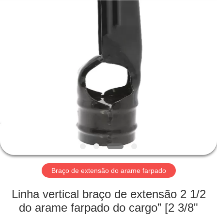
2026
AN
PING
XI
RUN
METAL
MESH
CO.,LTD.
CASA
All
Rights
Reserved.
PRODUTOS
SOBRE
NÓS
EXCURSÃO
DA
Braço de extensão do arame farpado
FÁBRICA
Linha vertical braço de extensão 2 1/2
do arame farpado do cargo” [2 3/8"