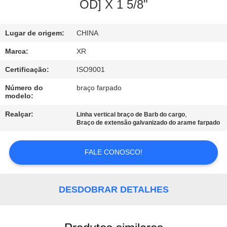
CONTROLE
OD] X 1 5/8"
DA
Lugar de origem:
CHINA
QUALIDADE
Marca:
XR
CONTACTE-
Certificação:
ISO9001
NOS
Número do
braço farpado
modelo:
PEÇA
Realçar:
,
Linha vertical braço de Barb do cargo
Braço de extensão galvanizado do arame farpado
UMAS
CITAÇÕES
FALE CONOSCO!
MAPA
DESDOBRAR DETALHES
DO
SITE